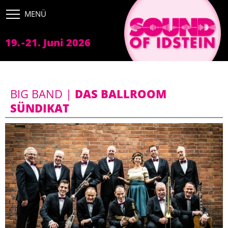
FESTIVAL
Bands
19.
-
21. Juni 2026
Tickets
Bühnen
BIG BAND |
DAS BALLROOM
Sponsoren
SÜNDIKAT
Anfahrt
PROGRAMM
SERVICE
IMPRESSUM