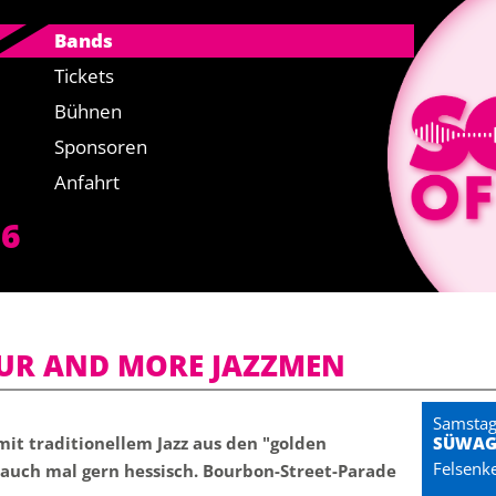
Bands
Tickets
Bühnen
Sponsoren
Anfahrt
26
UR AND MORE JAZZMEN
Samstag
it traditionellem Jazz aus den "golden
SÜWAG
Felsenke
 auch mal gern hessisch. Bourbon-Street-Parade