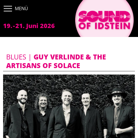
FESTIVAL
Bands
19.
-
21. Juni 2026
Tickets
Bühnen
BLUES |
GUY VERLINDE & THE
Sponsoren
ARTISANS OF SOLACE
Anfahrt
PROGRAMM
SERVICE
IMPRESSUM