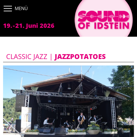
FESTIVAL
Bands
19.
-
21. Juni 2026
Tickets
Bühnen
CLASSIC JAZZ |
JAZZPOTATOES
Sponsoren
Anfahrt
PROGRAMM
SERVICE
IMPRESSUM