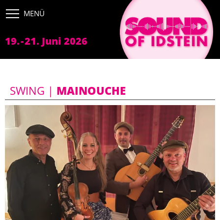
FESTIVAL
Bands
19.
-
21. Juni 2026
Tickets
Bühnen
SWING |
MAINOUCHE
Sponsoren
Anfahrt
PROGRAMM
SERVICE
IMPRESSUM